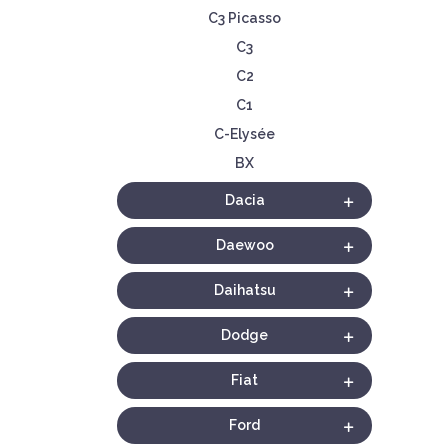
C3 Picasso
C3
C2
C1
C-Elysée
BX
Dacia
Daewoo
Daihatsu
Dodge
Fiat
Ford