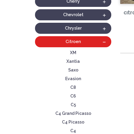
Cherry
cıt
Chevrolet
Chrysler
Citroen
XM
Xantia
Saxo
Evasion
C8
C6
C5
C4 Grand Picasso
C4 Picasso
C4