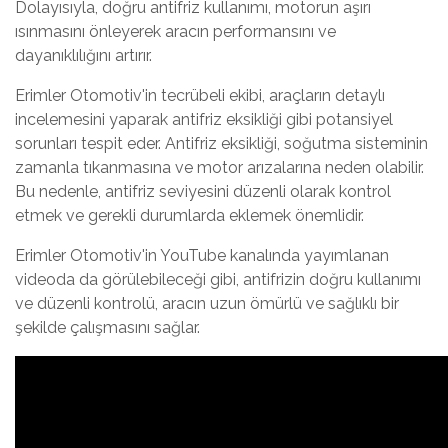
Dolayısıyla, doğru antifriz kullanımı, motorun aşırı
ısınmasını önleyerek aracın performansını ve
dayanıklılığını artırır.
Erimler Otomotiv'in tecrübeli ekibi, araçların detaylı
incelemesini yaparak antifriz eksikliği gibi potansiyel
sorunları tespit eder. Antifriz eksikliği, soğutma sisteminin
zamanla tıkanmasına ve motor arızalarına neden olabilir.
Bu nedenle, antifriz seviyesini düzenli olarak kontrol
etmek ve gerekli durumlarda eklemek önemlidir.
Erimler Otomotiv'in YouTube kanalında yayımlanan
videoda da görülebileceği gibi, antifrizin doğru kullanımı
ve düzenli kontrolü, aracın uzun ömürlü ve sağlıklı bir
şekilde çalışmasını sağlar.